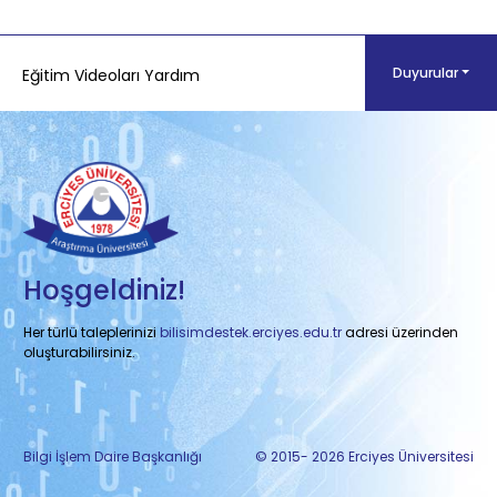
Şifre Güncelleme Politikasında Değişiklik
Duyurular
Eğitim Videoları Yardım
Fakülte İdari Birim Merkezler Kalıbı Destek
Hoşgeldiniz!
Her türlü taleplerinizi
bilisimdestek.erciyes.edu.tr
adresi üzerinden
oluşturabilirsiniz.
Bilgi İşlem Daire Başkanlığı
© 2015- 2026 Erciyes Üniversitesi